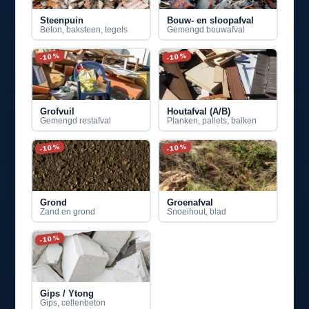
Steenpuin
Bouw- en sloopafval
Beton, baksteen, tegels
Gemengd bouwafval
-10%
-10%
Grofvuil
Houtafval (A/B)
Gemengd restafval
Planken, pallets, balken
-10%
-10%
Grond
Groenafval
Zand en grond
Snoeihout, blad
-10%
Gips / Ytong
Gips, cellenbeton