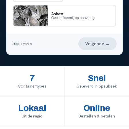
Asbest
Gecertificeerd, op aanvraag
Volgende →
Stap
1
van
6
7
Snel
Containertypes
Geleverd in Spaubeek
Lokaal
Online
Uit de regio
Bestellen & betalen