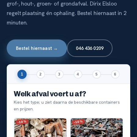
grof-, hout-, groen- of grondafval. Dirix Elsloo
regelt plaatsing én ophaling. Bestel hiernaast in 2
minuten.
Bestel hiernaast →
046 436 0209
1
2
3
4
5
6
Welk afval voert u af?
Kies het type; u ziet daarna de beschikbare containers
en prijzen.
-10%
-10%