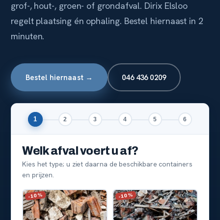
grof-, hout-, groen- of grondafval. Dirix Elsloo
regelt plaatsing én ophaling. Bestel hiernaast in 2
minuten.
Bestel hiernaast →
046 436 0209
1
2
3
4
5
6
Welk afval voert u af?
Kies het type; u ziet daarna de beschikbare containers
en prijzen.
-10%
-10%