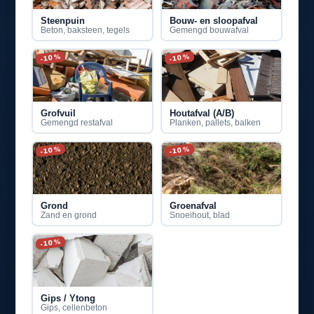
Steenpuin
Bouw- en sloopafval
Beton, baksteen, tegels
Gemengd bouwafval
-10%
-10%
Grofvuil
Houtafval (A/B)
Gemengd restafval
Planken, pallets, balken
-10%
-10%
Grond
Groenafval
Zand en grond
Snoeihout, blad
-10%
Gips / Ytong
Gips, cellenbeton