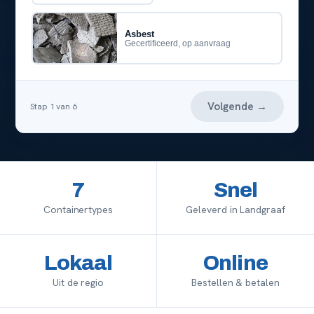
Asbest
Gecertificeerd, op aanvraag
Volgende →
Stap
1
van
6
7
Snel
Containertypes
Geleverd in Landgraaf
Lokaal
Online
Uit de regio
Bestellen & betalen